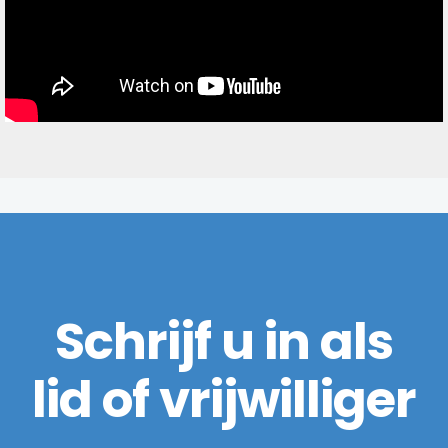
Schrijf u in als
lid of vrijwilliger