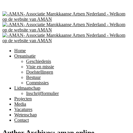
Home
Organisatie
Geschiedenis
Visie en missie
Doelstellingen
Bestuur
Commissies
Lidmaatschap
Inschrijfformulier
Projecten
Media
Vacatures
Wetenschap
Contact
Author Archives:
aman online